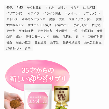
40代
PMS
かくれ貧血
くすみ
だるい
ゆらぎ
ゆらぎ期
イソフラボン
イライラ
イライラ防止
エクオール
サプリメント
ストレス
ホルモンバランス
健康
大豆
大豆イソフラボン
女性
女性ホルモン
女性ホルモン減少
彼岸の中日
手のしびれ
抜け毛
更年期
更年期症状
更年期障害
生活習慣
生理
生理不順
産後
白髪
眠い
管理栄養士レシピ
簡単
肌荒れ
肩こり
花粉症対策
貧血
貧血の原因
貧血対策
鉄不足
鉄分補給対策
鉄欠乏性貧血
頑張らない
食事