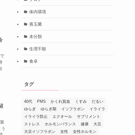
体内環境
善玉菌
未分類
を
生理不順
性で
食卓
持
出
タグ
40代
PMS
かくれ貧血
くすみ
だるい
紹
ゆらぎ
ゆらぎ期
イソフラボン
イライラ
イライラ防止
エクオール
サプリメント
対策
ストレス
ホルモンバランス
健康
大豆
よう
大豆イソフラボン
女性
女性ホルモン
問