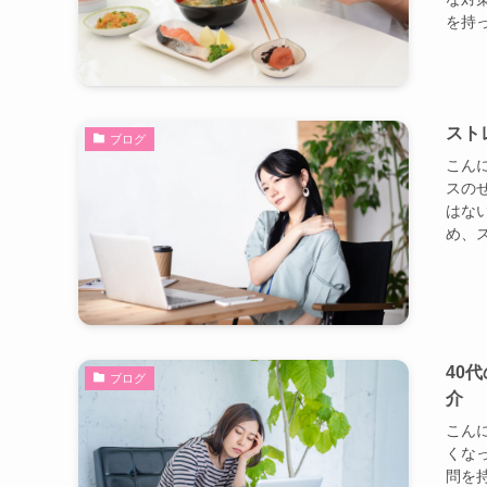
を持っ
スト
ブログ
こんに
スの
はな
め、ス
40
ブログ
介
こんに
くな
問を