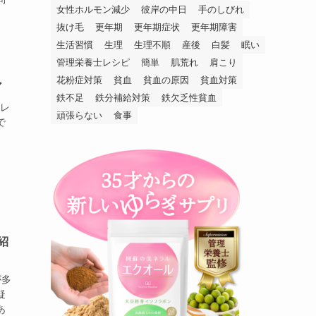
女性ホルモン減少
彼岸の中日
手のしびれ
抜け毛
更年期
更年期症状
更年期障害
生活習慣
生理
生理不順
産後
白髪
眠い
管理栄養士レシピ
簡単
肌荒れ
肩こり
花粉症対策
貧血
貧血の原因
貧血対策
ア
鉄不足
鉄分補給対策
鉄欠乏性貧血
トレ
頑張らない
食事
で
紹
が多
疑
あ