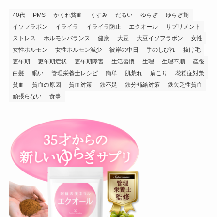
40代
PMS
かくれ貧血
くすみ
だるい
ゆらぎ
ゆらぎ期
イソフラボン
イライラ
イライラ防止
エクオール
サプリメント
ストレス
ホルモンバランス
健康
大豆
大豆イソフラボン
女性
女性ホルモン
女性ホルモン減少
彼岸の中日
手のしびれ
抜け毛
更年期
更年期症状
更年期障害
生活習慣
生理
生理不順
産後
白髪
眠い
管理栄養士レシピ
簡単
肌荒れ
肩こり
花粉症対策
貧血
貧血の原因
貧血対策
鉄不足
鉄分補給対策
鉄欠乏性貧血
頑張らない
食事