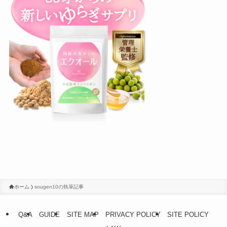
ホーム
sougen10の執筆記事
Q&A
GUIDE
SITE MAP
PRIVACY POLICY
SITE POLICY