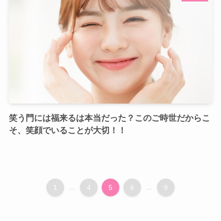
笑う門には福来るは本当だった？このご時世だからこ
そ、笑顔でいることが大切！！
1
...
4
5
6
...
9