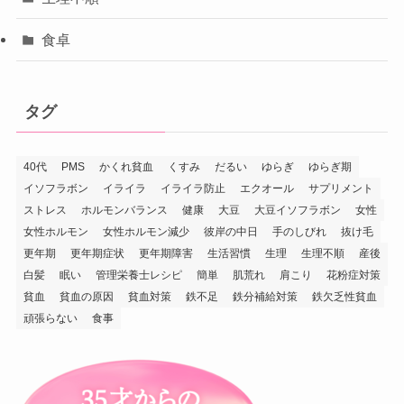
食卓
タグ
40代
PMS
かくれ貧血
くすみ
だるい
ゆらぎ
ゆらぎ期
イソフラボン
イライラ
イライラ防止
エクオール
サプリメント
ストレス
ホルモンバランス
健康
大豆
大豆イソフラボン
女性
女性ホルモン
女性ホルモン減少
彼岸の中日
手のしびれ
抜け毛
更年期
更年期症状
更年期障害
生活習慣
生理
生理不順
産後
白髪
眠い
管理栄養士レシピ
簡単
肌荒れ
肩こり
花粉症対策
貧血
貧血の原因
貧血対策
鉄不足
鉄分補給対策
鉄欠乏性貧血
頑張らない
食事