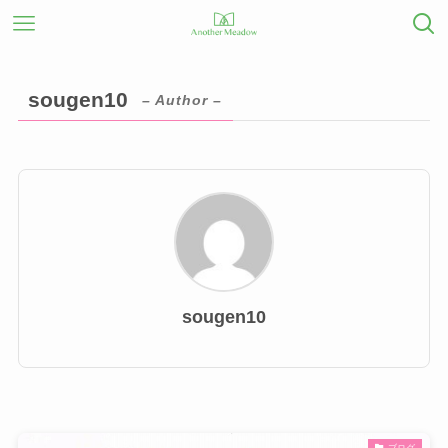
sougen10
– Author –
sougen10
ブログ