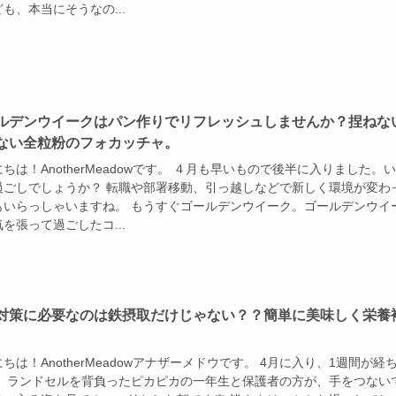
も、本当にそうなの...
ルデンウイークはパン作りでリフレッシュしませんか？捏ねな
ない全粒粉のフォカッチャ。
ちは！AnotherMeadowです。 ４月も早いもので後半に入りました。
過ごしでしょうか？ 転職や部署移動、引っ越しなどで新しく環境が変わ
もいらっしゃいますね。 もうすぐゴールデンウイーク。ゴールデンウイ
を張って過ごしたコ...
対策に必要なのは鉄摂取だけじゃない？？簡単に美味しく栄養
ちは！AnotherMeadowアナザーメドウです。 4月に入り、1週間が経
。 ランドセルを背負ったピカピカの一年生と保護者の方が、手をつない