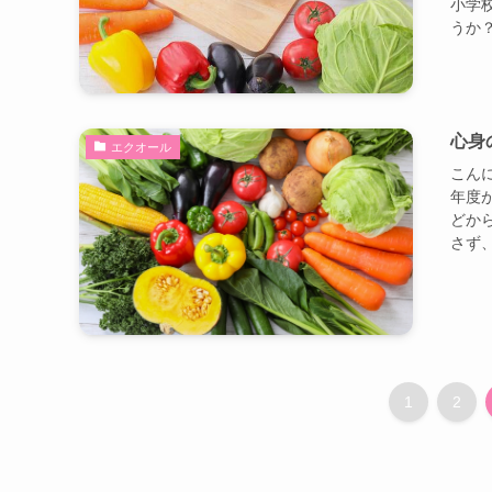
小学
うか？
心身
エクオール
こんに
年度
どか
さず、
1
2