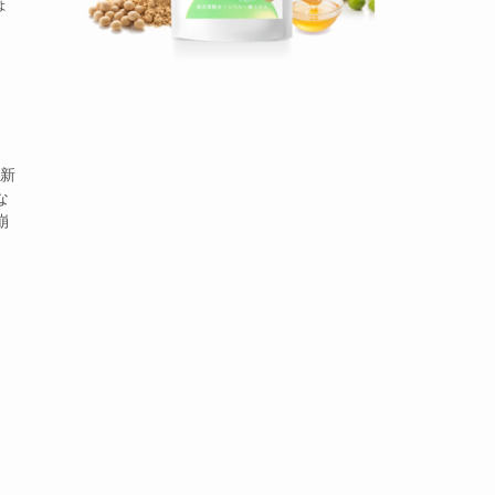
ょ
、新
な
崩