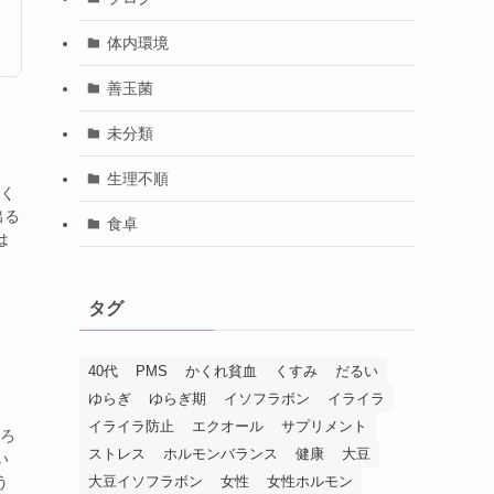
体内環境
善玉菌
未分類
生理不順
かく
出る
食卓
は
タグ
40代
PMS
かくれ貧血
くすみ
だるい
ゆらぎ
ゆらぎ期
イソフラボン
イライラ
イライラ防止
エクオール
サプリメント
だろ
ストレス
ホルモンバランス
健康
大豆
い
う
大豆イソフラボン
女性
女性ホルモン