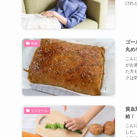
けれど
ゴー
食卓
丸め
こんに
がお
た方
クは気
貧血
エクオール
給！
こんに
した