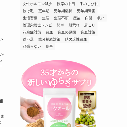
女性ホルモン減少
彼岸の中日
手のしびれ
抜け毛
更年期
更年期症状
更年期障害
生活習慣
生理
生理不順
産後
白髪
眠い
管理栄養士レシピ
簡単
肌荒れ
肩こり
花粉症対策
貧血
貧血の原因
貧血対策
い
鉄不足
鉄分補給対策
鉄欠乏性貧血
頑張らない
食事
いか
っ
ー
補
ちま
で