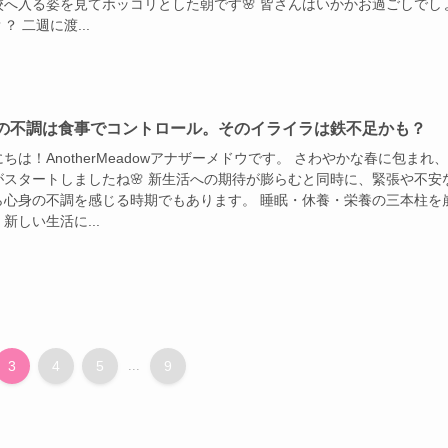
校へ入る姿を見てホッコリとした朝です🌸 皆さんはいかかお過ごしでし
？ 二週に渡...
の不調は食事でコントロール。そのイライラは鉄不足かも？
ちは！AnotherMeadowアナザーメドウです。 さわやかな春に包まれ
がスタートしましたね🌸 新生活への期待が膨らむと同時に、緊張や不安
ら心身の不調を感じる時期でもあります。 睡眠・休養・栄養の三本柱を
新しい生活に...
3
4
5
...
9