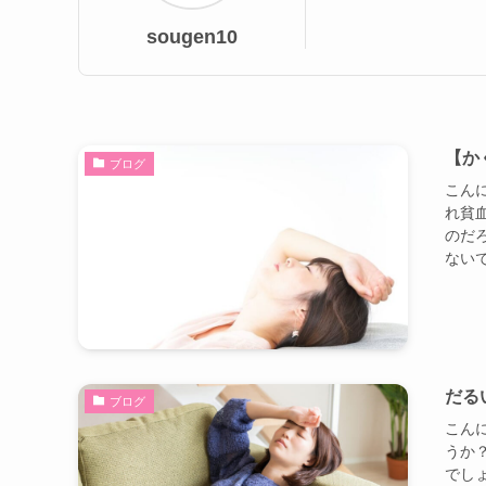
sougen10
【か
ブログ
こんに
れ貧
のだ
ないで
だる
ブログ
こんに
うか
でし